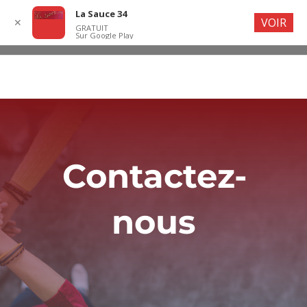
La Sauce 34
VOIR
✕
GRATUIT
Sur Google Play
Contactez-
nous