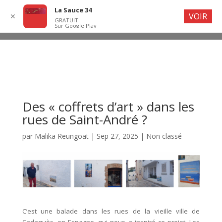
La Sauce 34
VOIR
✕
GRATUIT
Sur Google Play
Des « coffrets d’art » dans les
rues de Saint-André ?
par
Malika Reungoat
|
Sep 27, 2025
|
Non classé
C’est une balade dans les rues de la vieille ville de
Cadaquès, en Espagne, qui nous a inspiré ce projet. Les