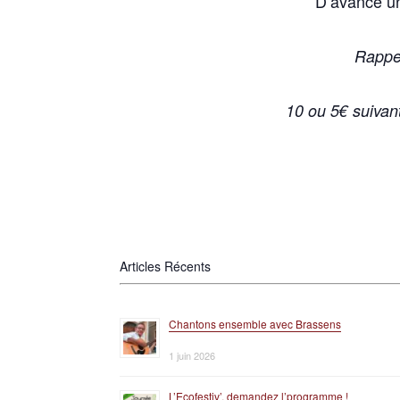
D’avance un
Rappel
10 ou 5€ suivan
Articles Récents
Chantons ensemble avec Brassens
1 juin 2026
L’Ecofestiv’, demandez l’programme !