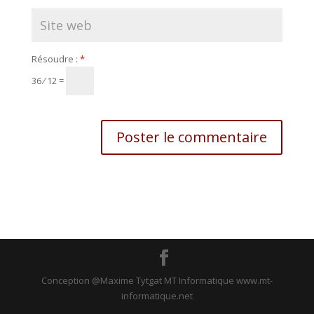
Résoudre :
*
36 ⁄ 12 =
Conception @Maxime Tytgat MT Informatique www.mt-
informatique.net