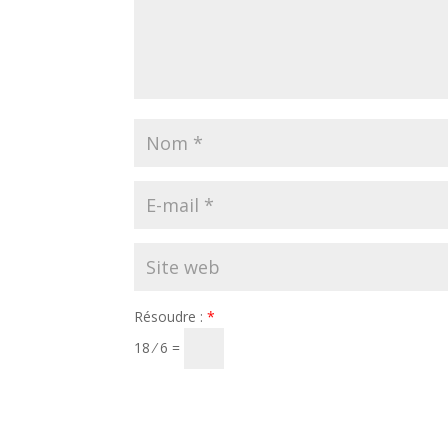
Résoudre :
*
18 ⁄ 6 =