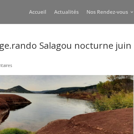
Accueil
Actualités
Nos Rendez-vous
ge.rando Salagou nocturne juin
taires