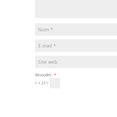
Résoudre :
*
1 × 27 =