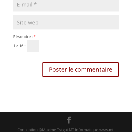
Résoudre :
*
1 × 16 =
Conception @Maxime Tytgat MT Informatique www.mt-