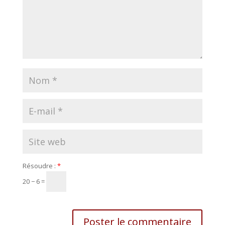
Résoudre :
*
20 − 6 =