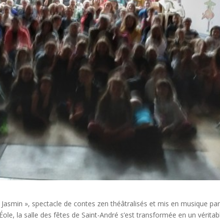
 Jasmin », spectacle de contes zen théâtralisés et mis en musique par
e, la salle des fêtes de Saint-André s’est transformée en un véritab