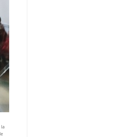
 la
le