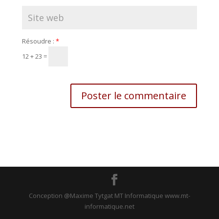
Résoudre :
*
12 + 23 =
Conception @Maxime Tytgat MT Informatique www.mt-
informatique.net