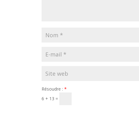
Résoudre :
*
6 + 13 =