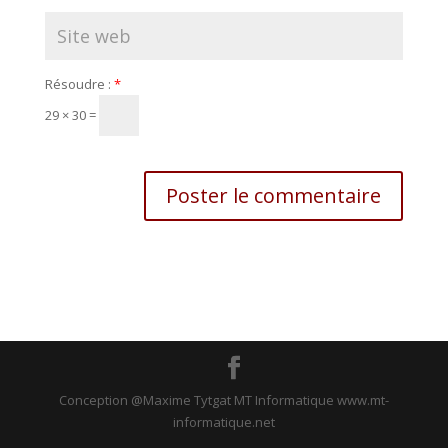
Résoudre :
*
29 × 30 =
Conception @Maxime Tytgat MT Informatique www.mt-
informatique.net