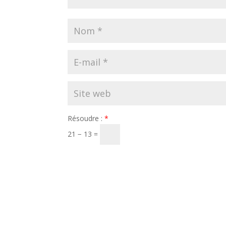
Résoudre :
*
21 − 13 =