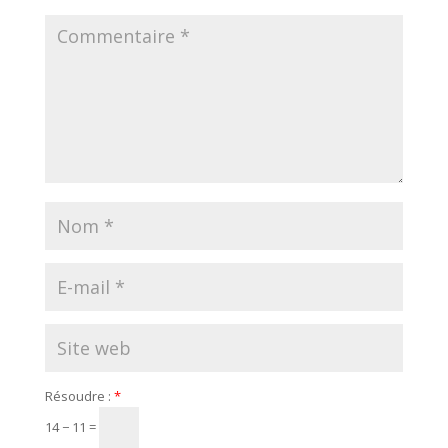
Résoudre :
*
14 − 11 =